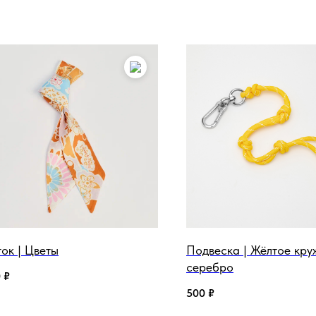
ок | Цветы
Подвеска | Жёлтое кру
серебро
0
₽
500
₽