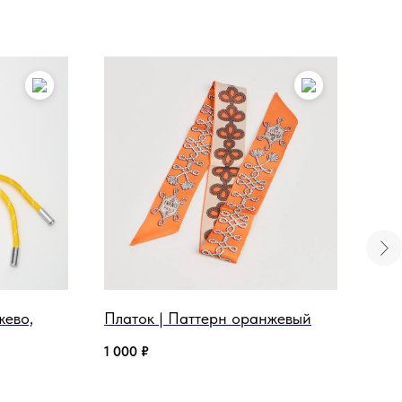
жево,
Платок | Паттерн оранжевый
Рем
1 000
₽
3 50