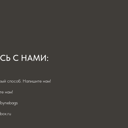
СЬ С НАМИ:
ый способ. Напишите нам!
е нам!
/bynebags
box.ru