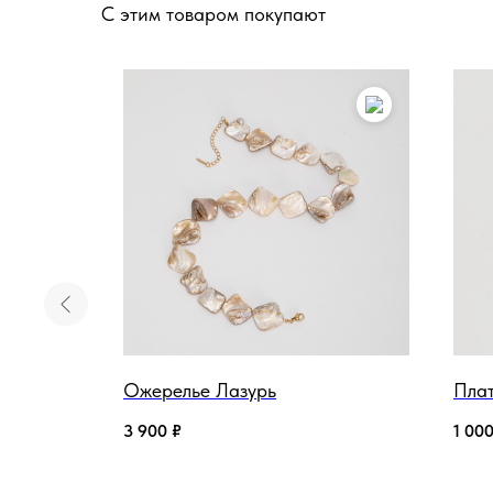
С этим товаром покупают
, рыжий
Ожерелье Лазурь
Плат
3 900
₽
1 00