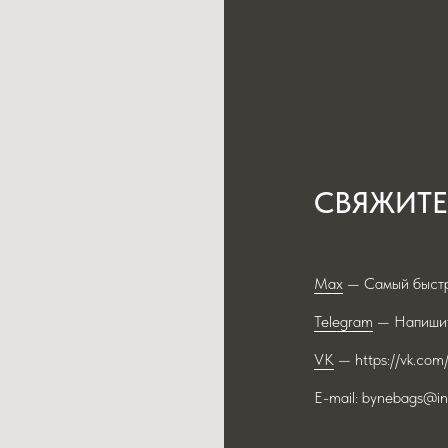
СВЯЖИТЕ
Max
— Самый быстр
Telegram
— Напишит
VK
— https://vk.com
E-mail: bynebags@in