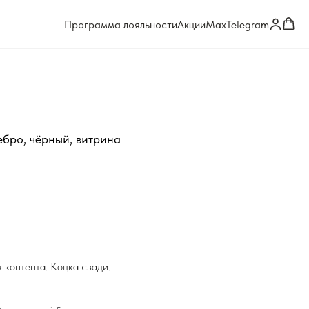
Программа лояльности
Акции
Max
Telegram
бро, чёрный, витрина
 контента. Коцка сзади.