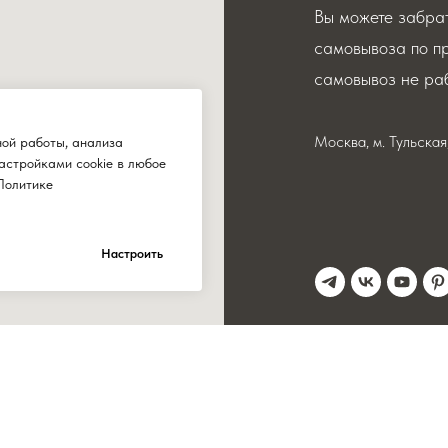
Вы можете забрат
самовывоза по п
самовывоз не раб
Москва, м. Тульска
ной работы, анализа
астройками cookie в любое
Политике
Настроить