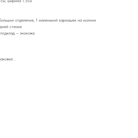
2см, ширина 1.5см
больших отделения, 1 маленький кармашек на молнии
адней стенке
 подклад – экокожа
аковке: .