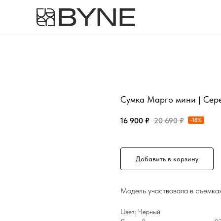
Сумка Марго мини | Сере
16 900
₽
20 690
₽
-18%
Добавить в корзину
Модель участвовала в съемках
Цвет: Черный