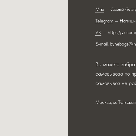
Max
— Самый быстр
Telegram
— Напишит
VK
— https://vk.com
E-mail: bynebags@in
Вы можете забрат
самовывоза по п
самовывоз не раб
Москва, м. Тульска