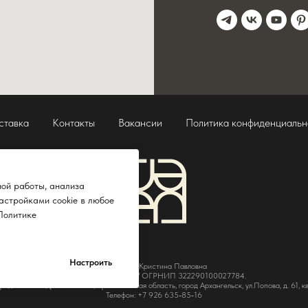
ставка
Контакты
Вакансии
Политика конфиденциальн
ной работы, анализа
астройками cookie в любое
Политике
Настроить
ИП Гутько Кристина Павловна
ИНН 290140620060/ ОГРНИП 322290100027784.
идический адрес: 163046, Архангельская область, город Архангельск, ул.Попова, д. 61, кв
Телефон: +7 926 635‑85‑16