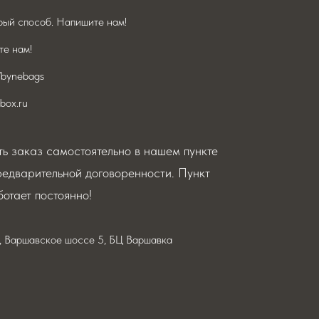
ый способ. Напишите нам!
е нам!
/bynebags
box.ru
ь заказ самостоятельно в нашем пункте
редварительной договоренности. Пункт
отает постоянно!
я, Варшавское шоссе 5, БЦ Варшавка