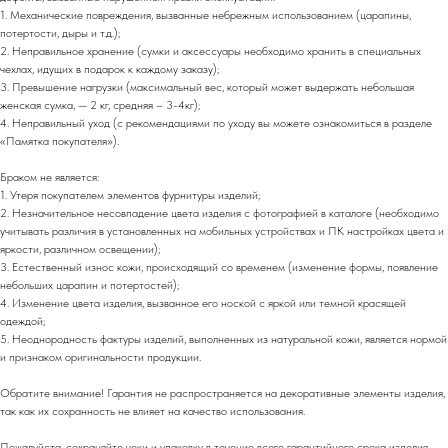
1. Механические повреждения, вызванные небрежным использованием (царапины,
потертости, дыры и т.д.);
2. Неправильное хранение (сумки и аксессуары необходимо хранить в специальных
чехлах, идущих в подарок к каждому заказу);
3. Превышение нагрузки (максимальный вес, который может выдержать небольшая
женская сумка, — 2 кг, средняя – 3-4кг);
4. Неправильный уход (с рекомендациями по уходу вы можете ознакомиться в разделе
«Памятка покупателя»).
Браком не является:
1. Утеря покупателем элементов фурнитуры изделий;
2. Незначительное несовпадение цвета изделия с фотографией в каталоге (необходимо
учитывать различия в установленных на мобильных устройствах и ПК настройках цвета и
яркости, различном освещении);
3. Естественный износ кожи, происходящий со временем (изменение формы, появление
небольших царапин и потертостей);
4. Изменение цвета изделия, вызванное его ноской с яркой или темной красящей
одеждой;
5. Неоднородность фактуры изделий, выполненных из натуральной кожи, является нормой
и признаком оригинальности продукции.
Обратите внимание! Гарантия не распространяется на декоративные элементы изделия,
так как их сохранность не влияет на качество использования.
Пожалуйста, сохраняйте чеки и упаковку в течение всего гарантийного срока изделия.