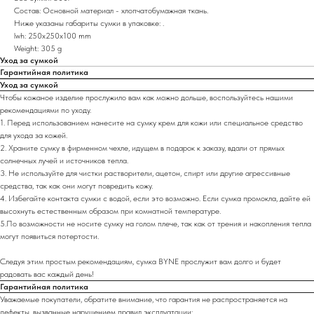
Состав: Основной материал - хлопчатобумажная ткань.
Ниже указаны габариты сумки в упаковке: .
lwh: 250x250x100 mm
Weight: 305 g
Уход за сумкой
Гарантийная политика
Уход за сумкой
Чтобы кожаное изделие прослужило вам как можно дольше, воспользуйтесь нашими
рекомендациями по уходу.
1. Перед использованием нанесите на сумку крем для кожи или специальное средство
для ухода за кожей.
2. Храните сумку в фирменном чехле, идущем в подарок к заказу, вдали от прямых
солнечных лучей и источников тепла.
3. Не используйте для чистки растворители, ацетон, спирт или другие агрессивные
средства, так как они могут повредить кожу.
4. Избегайте контакта сумки с водой, если это возможно. Если сумка промокла, дайте ей
высохнуть естественным образом при комнатной температуре.
5.По возможности не носите сумку на голом плече, так как от трения и накопления тепла
могут появиться потертости.
Следуя этим простым рекомендациям, сумка BYNE прослужит вам долго и будет
радовать вас каждый день!
Гарантийная политика
Уважаемые покупатели, обратите внимание, что гарантия не распространяется на
дефекты, вызванные нарушением правил эксплуатации: