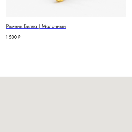
Ремень Белла | Молочный
Пл
1 500
₽
1 