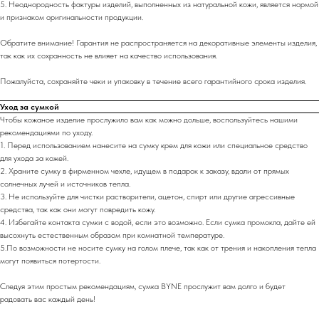
5. Неоднородность фактуры изделий, выполненных из натуральной кожи, является нормой
и признаком оригинальности продукции.
Обратите внимание! Гарантия не распространяется на декоративные элементы изделия,
так как их сохранность не влияет на качество использования.
Пожалуйста, сохраняйте чеки и упаковку в течение всего гарантийного срока изделия.
Уход за сумкой
Чтобы кожаное изделие прослужило вам как можно дольше, воспользуйтесь нашими
рекомендациями по уходу.
1. Перед использованием нанесите на сумку крем для кожи или специальное средство
для ухода за кожей.
2. Храните сумку в фирменном чехле, идущем в подарок к заказу, вдали от прямых
солнечных лучей и источников тепла.
3. Не используйте для чистки растворители, ацетон, спирт или другие агрессивные
средства, так как они могут повредить кожу.
4. Избегайте контакта сумки с водой, если это возможно. Если сумка промокла, дайте ей
высохнуть естественным образом при комнатной температуре.
5.По возможности не носите сумку на голом плече, так как от трения и накопления тепла
могут появиться потертости.
Следуя этим простым рекомендациям, сумка BYNE прослужит вам долго и будет
радовать вас каждый день!