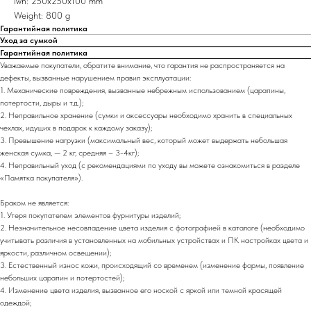
lwh: 250x250x100 mm
Weight: 800 g
Гарантийная политика
Уход за сумкой
Гарантийная политика
Уважаемые покупатели, обратите внимание, что гарантия не распространяется на
дефекты, вызванные нарушением правил эксплуатации:
1. Механические повреждения, вызванные небрежным использованием (царапины,
потертости, дыры и т.д.);
2. Неправильное хранение (сумки и аксессуары необходимо хранить в специальных
чехлах, идущих в подарок к каждому заказу);
3. Превышение нагрузки (максимальный вес, который может выдержать небольшая
женская сумка, — 2 кг, средняя – 3-4кг);
4. Неправильный уход (с рекомендациями по уходу вы можете ознакомиться в разделе
«Памятка покупателя»).
Браком не является:
1. Утеря покупателем элементов фурнитуры изделий;
2. Незначительное несовпадение цвета изделия с фотографией в каталоге (необходимо
учитывать различия в установленных на мобильных устройствах и ПК настройках цвета и
яркости, различном освещении);
3. Естественный износ кожи, происходящий со временем (изменение формы, появление
небольших царапин и потертостей);
4. Изменение цвета изделия, вызванное его ноской с яркой или темной красящей
одеждой;