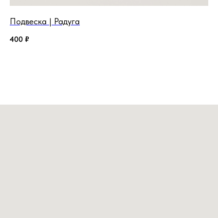
Подвеска | Радуга
Пл
400
₽
1 