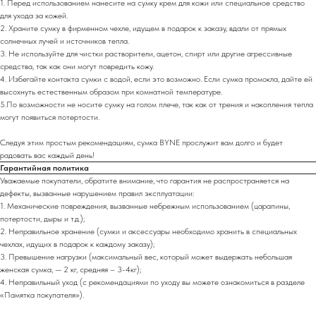
1. Перед использованием нанесите на сумку крем для кожи или специальное средство
для ухода за кожей.
2. Храните сумку в фирменном чехле, идущем в подарок к заказу, вдали от прямых
солнечных лучей и источников тепла.
3. Не используйте для чистки растворители, ацетон, спирт или другие агрессивные
средства, так как они могут повредить кожу.
4. Избегайте контакта сумки с водой, если это возможно. Если сумка промокла, дайте ей
высохнуть естественным образом при комнатной температуре.
5.По возможности не носите сумку на голом плече, так как от трения и накопления тепла
могут появиться потертости.
Следуя этим простым рекомендациям, сумка BYNE прослужит вам долго и будет
радовать вас каждый день!
Гарантийная политика
Уважаемые покупатели, обратите внимание, что гарантия не распространяется на
дефекты, вызванные нарушением правил эксплуатации:
1. Механические повреждения, вызванные небрежным использованием (царапины,
потертости, дыры и т.д.);
2. Неправильное хранение (сумки и аксессуары необходимо хранить в специальных
чехлах, идущих в подарок к каждому заказу);
3. Превышение нагрузки (максимальный вес, который может выдержать небольшая
женская сумка, — 2 кг, средняя – 3-4кг);
4. Неправильный уход (с рекомендациями по уходу вы можете ознакомиться в разделе
«Памятка покупателя»).