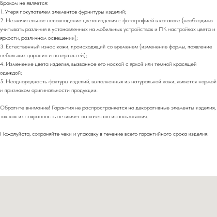
Браком не является:
1. Утеря покупателем элементов фурнитуры изделий;
2. Незначительное несовпадение цвета изделия с фотографией в каталоге (необходимо
учитывать различия в установленных на мобильных устройствах и ПК настройках цвета и
яркости, различном освещении);
3. Естественный износ кожи, происходящий со временем (изменение формы, появление
небольших царапин и потертостей);
4. Изменение цвета изделия, вызванное его ноской с яркой или темной красящей
одеждой;
5. Неоднородность фактуры изделий, выполненных из натуральной кожи, является нормой
и признаком оригинальности продукции.
Обратите внимание! Гарантия не распространяется на декоративные элементы изделия,
так как их сохранность не влияет на качество использования.
Пожалуйста, сохраняйте чеки и упаковку в течение всего гарантийного срока изделия.