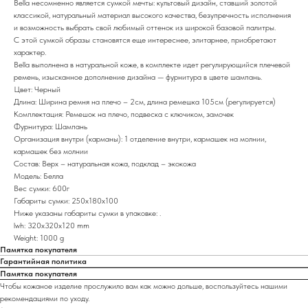
Bella несомненно является сумкой мечты: культовый дизайн, ставший золотой
классикой, натуральный материал высокого качества, безупречность исполнения
и возможность выбрать свой любимый оттенок из широкой базовой палитры.
С этой сумкой образы становятся еще интереснее, элитарнее, приобретают
характер.
Bella выполненa в натуральной коже, в комплекте идет регулирующийся плечевой
ремень, изысканное дополнение дизайна — фурнитура в цвете шампань.
Цвет: Черный
Длина: Ширина ремня на плечо – 2см, длина ремешка 105см (регулируется)
Комплектация: Ремешок на плечо, подвеска с ключиком, замочек
Фурнитура: Шампань
Организация внутри (карманы): 1 отделение внутри, кармашек на молнии,
кармашек без молнии
Состав: Верх – натуральная кожа, подклад – экокожа
Модель: Белла
Вес сумки: 600г
Габариты сумки: 250х180х100
Ниже указаны габариты сумки в упаковке: .
lwh: 320x320x120 mm
Weight: 1000 g
Памятка покупателя
Гарантийная политика
Памятка покупателя
Чтобы кожаное изделие прослужило вам как можно дольше, воспользуйтесь нашими
рекомендациями по уходу.