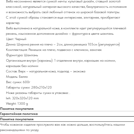
Bella несомненно является сумкой мечты: культовый дизайн, ставший золотой
классикой, натуральный материал высокого качества, безупречность исполнения
и возможность выбрать свой любимый оттенок из широкой базовой палитры.
С этой сумкой образы становятся еще интереснее, элитарнее, приобретают
характер.
Bella выполненa в натуральной коже, в комплекте идет регулирующийся плечевой
ремень, изысканное дополнение дизайна — фурнитура в цвете шампань.
Цвет: Черный
Длина: Ширина ремня на плечо – 2см, длина ремешка 105см (регулируется)
Комплектация: Ремешок на плечо, подвеска с ключиком, замочек
Фурнитура: Шампань
Организация внутри (карманы): 1 отделение внутри, кармашек на молнии,
кармашек без молнии
Состав: Верх – натуральная кожа, подклад – экокожа
Модель: Белла
Вес сумки: 600г
Габариты сумки: 280х210х120
Ниже указаны габариты сумки в упаковке: .
lwh: 320x320x120 mm
Weight: 1300 g
Памятка покупателя
Гарантийная политика
Памятка покупателя
Чтобы кожаное изделие прослужило вам как можно дольше, воспользуйтесь нашими
рекомендациями по уходу.