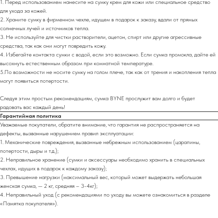
1. Перед использованием нанесите на сумку крем для кожи или специальное средство
для ухода за кожей.
2. Храните сумку в фирменном чехле, идущем в подарок к заказу, вдали от прямых
солнечных лучей и источников тепла.
3. Не используйте для чистки растворители, ацетон, спирт или другие агрессивные
средства, так как они могут повредить кожу.
4. Избегайте контакта сумки с водой, если это возможно. Если сумка промокла, дайте ей
высохнуть естественным образом при комнатной температуре.
5.По возможности не носите сумку на голом плече, так как от трения и накопления тепла
могут появиться потертости.
Следуя этим простым рекомендациям, сумка BYNE прослужит вам долго и будет
радовать вас каждый день!
Гарантийная политика
Уважаемые покупатели, обратите внимание, что гарантия не распространяется на
дефекты, вызванные нарушением правил эксплуатации:
1. Механические повреждения, вызванные небрежным использованием (царапины,
потертости, дыры и т.д.);
2. Неправильное хранение (сумки и аксессуары необходимо хранить в специальных
чехлах, идущих в подарок к каждому заказу);
3. Превышение нагрузки (максимальный вес, который может выдержать небольшая
женская сумка, — 2 кг, средняя – 3-4кг);
4. Неправильный уход (с рекомендациями по уходу вы можете ознакомиться в разделе
«Памятка покупателя»).