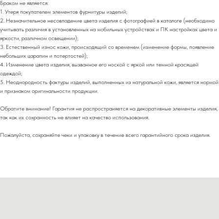
Браком не является:
1. Утеря покупателем элементов фурнитуры изделий;
2. Незначительное несовпадение цвета изделия с фотографией в каталоге (необходимо
учитывать различия в установленных на мобильных устройствах и ПК настройках цвета и
яркости, различном освещении);
3. Естественный износ кожи, происходящий со временем (изменение формы, появление
небольших царапин и потертостей);
4. Изменение цвета изделия, вызванное его ноской с яркой или темной красящей
одеждой;
5. Неоднородность фактуры изделий, выполненных из натуральной кожи, является нормой
и признаком оригинальности продукции.
Обратите внимание! Гарантия не распространяется на декоративные элементы изделия,
так как их сохранность не влияет на качество использования.
Пожалуйста, сохраняйте чеки и упаковку в течение всего гарантийного срока изделия.