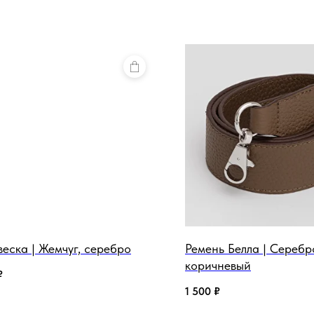
еска | Жемчуг, серебро
Ремень Белла | Серебр
коричневый
₽
1 500
₽