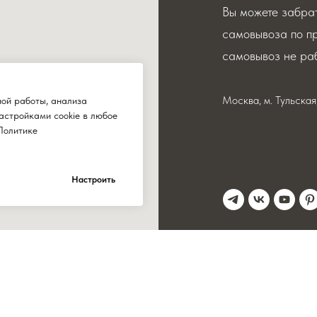
Вы можете забрат
самовывоза по п
самовывоз не раб
Москва, м. Тульска
ной работы, анализа
астройками cookie в любое
Политике
Настроить