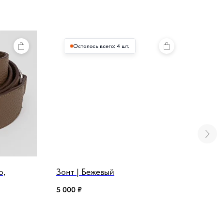
Осталось всего: 4 шт.
о,
Зонт | Бежевый
Под
сер
5 000
₽
500