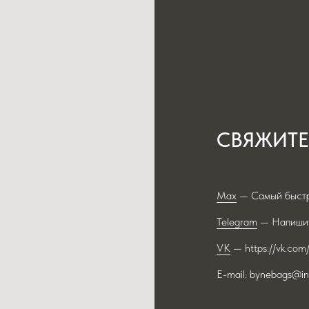
СВЯЖИТЕ
Max
— Самый быстр
Telegram
— Напишит
VK
— https://vk.com
E-mail: bynebags@in