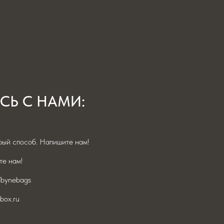
СЬ С НАМИ:
ый способ. Напишите нам!
е нам!
/bynebags
box.ru