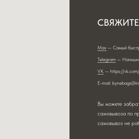
СВЯЖИТЕ
Max
— Самый быстр
Telegram
— Напишит
VK
— https://vk.com
E-mail: bynebags@in
Вы можете забрат
самовывоза по п
самовывоз не раб