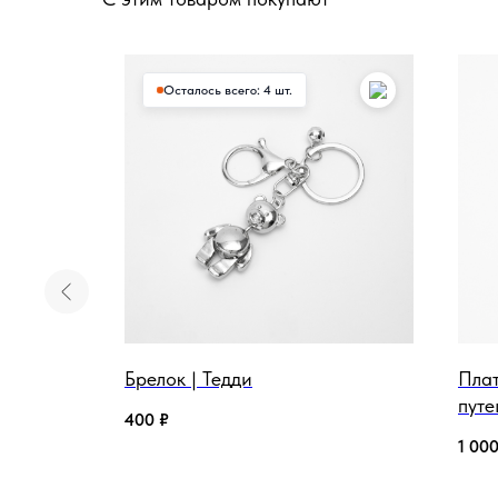
Осталось всего: 4 шт.
30 |
Брелок | Тедди
Пла
путе
400
₽
1 00