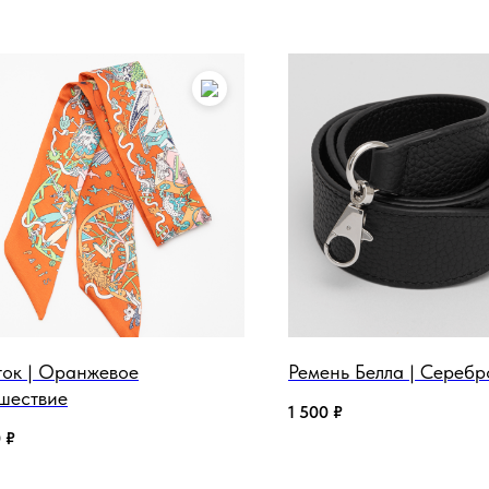
ток | Оранжевое
Ремень Белла | Серебр
шествие
1 500
₽
0
₽