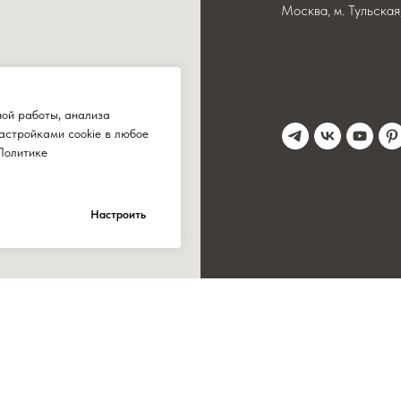
Москва, м. Тульска
ной работы, анализа
астройками cookie в любое
Политике
Настроить