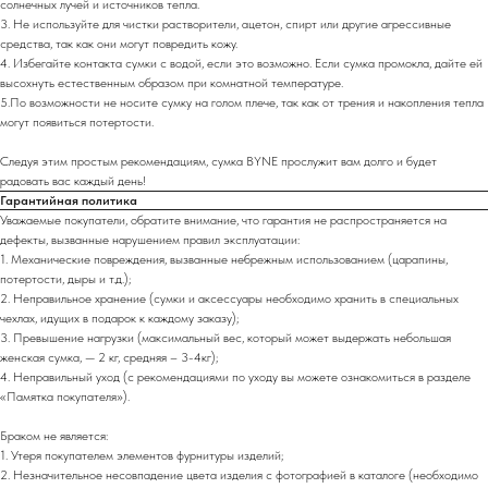
солнечных лучей и источников тепла.
3. Не используйте для чистки растворители, ацетон, спирт или другие агрессивные
средства, так как они могут повредить кожу.
4. Избегайте контакта сумки с водой, если это возможно. Если сумка промокла, дайте ей
высохнуть естественным образом при комнатной температуре.
5.По возможности не носите сумку на голом плече, так как от трения и накопления тепла
могут появиться потертости.
Следуя этим простым рекомендациям, сумка BYNE прослужит вам долго и будет
радовать вас каждый день!
Гарантийная политика
Уважаемые покупатели, обратите внимание, что гарантия не распространяется на
дефекты, вызванные нарушением правил эксплуатации:
1. Механические повреждения, вызванные небрежным использованием (царапины,
потертости, дыры и т.д.);
2. Неправильное хранение (сумки и аксессуары необходимо хранить в специальных
чехлах, идущих в подарок к каждому заказу);
3. Превышение нагрузки (максимальный вес, который может выдержать небольшая
женская сумка, — 2 кг, средняя – 3-4кг);
4. Неправильный уход (с рекомендациями по уходу вы можете ознакомиться в разделе
«Памятка покупателя»).
Браком не является:
1. Утеря покупателем элементов фурнитуры изделий;
2. Незначительное несовпадение цвета изделия с фотографией в каталоге (необходимо