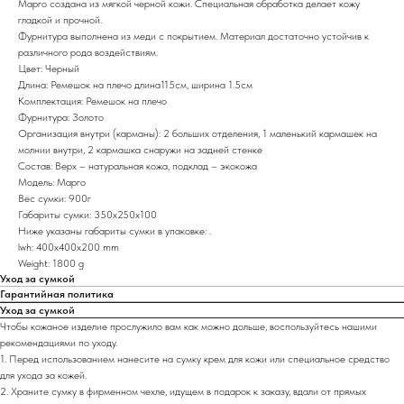
Марго создана из мягкой черной кожи. Специальная обработка делает кожу
гладкой и прочной.
Фурнитура выполнена из меди с покрытием. Материал достаточно устойчив к
различного рода воздействиям.
Цвет: Черный
Длина: Ремешок на плечо длина115см, ширина 1.5см
Комплектация: Ремешок на плечо
Фурнитура: Золото
Организация внутри (карманы): 2 больших отделения, 1 маленький кармашек на
молнии внутри, 2 кармашка снаружи на задней стенке
Состав: Верх – натуральная кожа, подклад – экокожа
Модель: Марго
Вес сумки: 900г
Габариты сумки: 350х250х100
Ниже указаны габариты сумки в упаковке: .
lwh: 400x400x200 mm
Weight: 1800 g
Уход за сумкой
Гарантийная политика
Уход за сумкой
Чтобы кожаное изделие прослужило вам как можно дольше, воспользуйтесь нашими
рекомендациями по уходу.
1. Перед использованием нанесите на сумку крем для кожи или специальное средство
для ухода за кожей.
2. Храните сумку в фирменном чехле, идущем в подарок к заказу, вдали от прямых