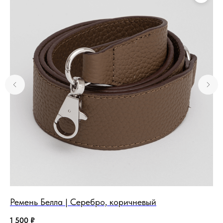
Ремень Белла | Серебро, коричневый
По
1 500
₽
50