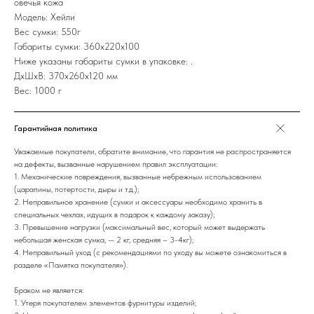
овечья кожа
Модель: Хейли
Вес сумки: 550г
Габариты сумки: 360х220х100
Ниже указаны габариты сумки в упаковке: .
ДxШxВ: 370x260x120 мм
Вес: 1000 г
Гарантийная политика
Уважаемые покупатели, обратите внимание, что гарантия не распространяется
на дефекты, вызванные нарушением правил эксплуатации:
1. Механические повреждения, вызванные небрежным использованием
(царапины, потертости, дыры и т.д.);
2. Неправильное хранение (сумки и аксессуары необходимо хранить в
специальных чехлах, идущих в подарок к каждому заказу);
3. Превышение нагрузки (максимальный вес, который может выдержать
небольшая женская сумка, — 2 кг, средняя – 3-4кг);
4. Неправильный уход (с рекомендациями по уходу вы можете ознакомиться в
разделе «Памятка покупателя»).
Браком не является:
1. Утеря покупателем элементов фурнитуры изделий;