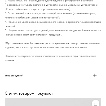
2. Незначительное несовпадение цвета изделия с фотографией в каталоге
(необходимо учитывать различия в установленных на мобильных устройствах и
ПК настройках цвета и яркости, различном освещении);
3. Естественный износ кожи, происходящий со временем (изменение формы,
появление небольших царапин и потертостей);
4. Изменение цвета изделия, вызванное его ноской с яркой или темной красящей
одеждой;
5. Неоднородность фактуры изделий, выполненных из натуральной кожи, является
нормой и признаком оригинальности продукции.
Обратите внимание! Гарантия не распространяется на декоративные элементы
изделия, так как их сохранность не влияет на качество использования.
Пожалуйста, сохраняйте чеки и упаковку в течение всего гарантийного срока
изделия.
Уход за сумкой
С этим товаром покупают