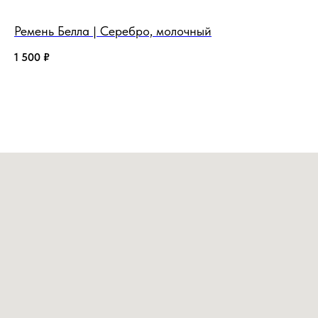
Ремень Белла | Серебро, молочный
Ре
1 500
₽
1 