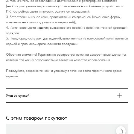
2. Незначительное несовпадение цвета изделия с фотографией в каталоге
(необходимо учитывать различия в установленных на мобильных устройствах и
ПК настройках цвета и яркости, различном освещении);
3. Естественный износ кожи, происходящий со временем (изменение формы,
появление небольших царапин и потертостей);
4. Изменение цвета изделия, вызванное его ноской с яркой или темной красящей
одеждой;
5. Неоднородность фактуры изделий, выполненных из натуральной кожи, является
нормой и признаком оригинальности продукции.
Обратите внимание! Гарантия не распространяется на декоративные элементы
изделия, так как их сохранность не влияет на качество использования.
Пожалуйста, сохраняйте чеки и упаковку в течение всего гарантийного срока
изделия.
Уход за сумкой
С этим товаром покупают