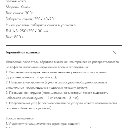
овечья кожа
Модель: Хейли
Вес сумки: 300г
Габариты сумки: 250х140х70
Ниже указаны габариты сумки в упаковке: .
ДxШxВ: 250x250x100 мм
Вес: 800 г
Гарантийная политика
Уважаемые покупатели, обратите внимание, что гарантия не распространяется
на дефекты, вызванные нарушением правил эксплуатации:
1. Механические повреждения, вызванные небрежным использованием
(царапины, потертости, дыры и т.д.);
2. Неправильное хранение (сумки и аксессуары необходимо хранить в
специальных чехлах, идущих в подарок к каждому заказу);
3. Превышение нагрузки (максимальный вес, который может выдержать
небольшая женская сумка, — 2 кг, средняя – 3-4кг);
4. Неправильный уход (с рекомендациями по уходу вы можете ознакомиться в
разделе «Памятка покупателя»).
Браком не является:
1. Утеря покупателем элементов фурнитуры изделий;