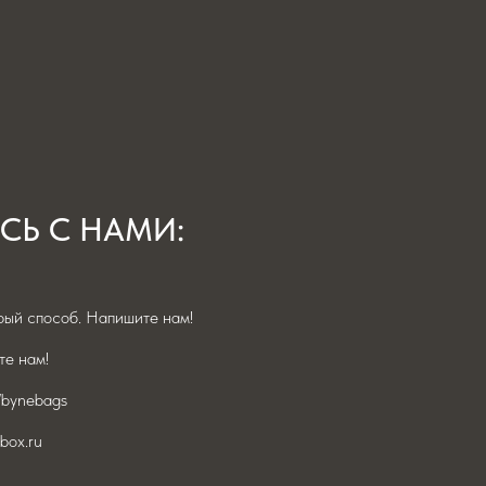
СЬ С НАМИ:
ый способ. Напишите нам!
е нам!
/bynebags
box.ru