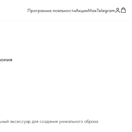
Программа лояльности
Акции
Max
Telegram
мония
ильный аксессуар для создания уникального образа