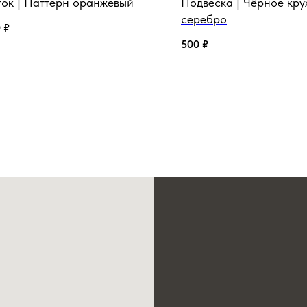
ок | Паттерн оранжевый
Подвеска | Чёрное кру
серебро
0
₽
500
₽