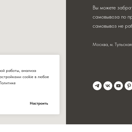
Вы можете забрат
самовывоза по п
самовывоз не раб
Москва, м. Тульска
ной работы, анализа
астройками cookie в любое
Политике
Настроить