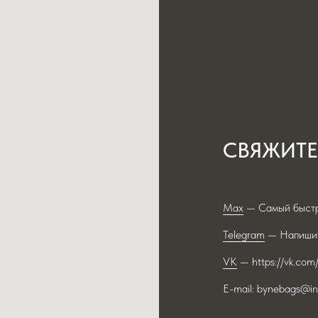
СВЯЖИТЕ
Max
— Самый быстр
Telegram
— Напишит
VK
— https://vk.com
E-mail: bynebags@in