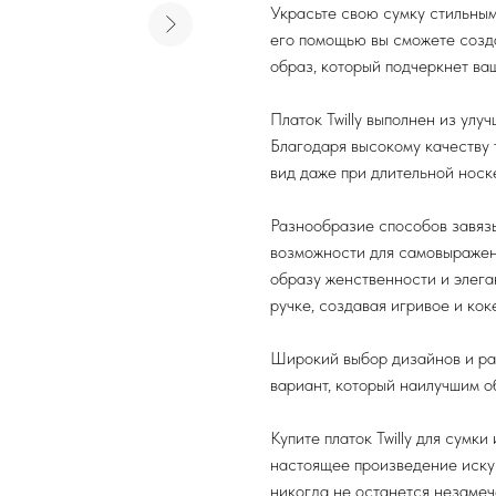
Украсьте свою сумку стильным
его помощью вы сможете созд
образ, который подчеркнет ва
Платок Twilly выполнен из улу
Благодаря высокому качеству 
вид даже при длительной носк
Разнообразие способов завязы
возможности для самовыражени
образу женственности и элега
ручке, создавая игривое и кок
Широкий выбор дизайнов и рас
вариант, который наилучшим о
Купите платок Twilly для сумк
настоящее произведение иску
никогда не останется незаме