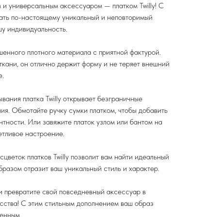
 и универсальным аксессуаром — платком Twilly! С
ать по-настоящему уникальный и неповторимый
шу индивидуальность.
чшенного плотного материала с приятной фактурой.
ткани, он отлично держит форму и не теряет внешний
е.
вания платка Twilly открывает безграничные
я. Обмотайте ручку сумки платком, чтобы добавить
нтности. Или завяжите платок узлом или бантом на
етливое настроение.
цветок платков Twilly позволит вам найти идеальный
бразом отразит ваш уникальный стиль и характер.
и и превратите свой повседневный аксессуар в
сства! С этим стильным дополнением ваш образ
ченным.