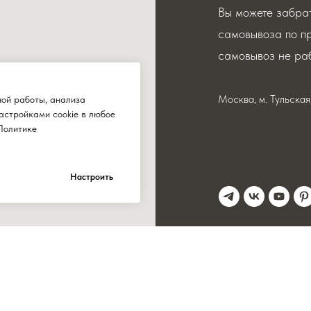
Вы можете забрат
самовывоза по п
самовывоз не раб
Москва, м. Тульска
ной работы, анализа
астройками cookie в любое
Политике
Настроить