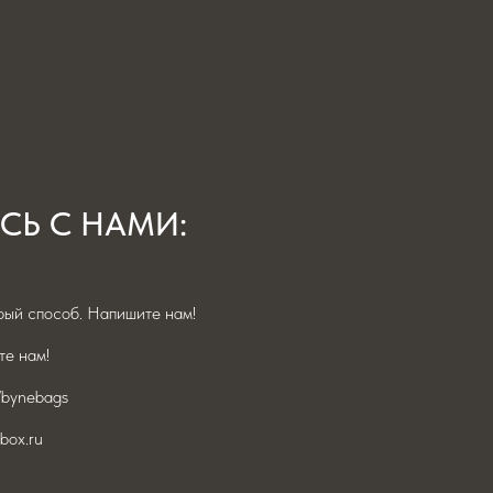
СЬ С НАМИ:
ый способ. Напишите нам!
е нам!
/bynebags
box.ru