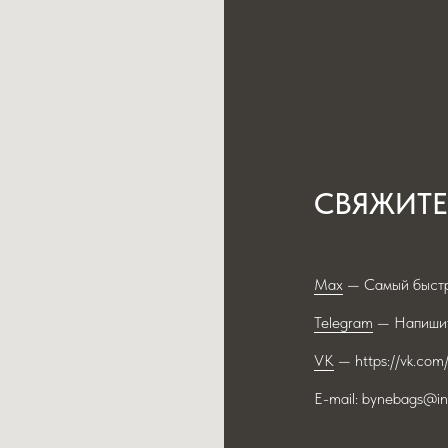
СВЯЖИТЕ
Max
— Самый быстр
Telegram
— Напишит
VK
— https://vk.com
E-mail: bynebags@in