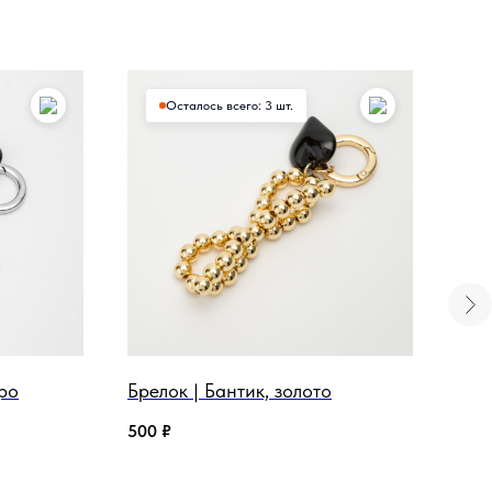
Осталось всего: 3 шт.
бро
Брелок | Бантик, золото
Бре
500
₽
400