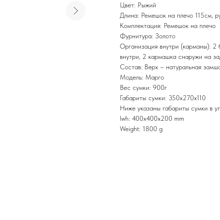
Цвет: Рыжий
Длина: Ремешок на плечо 115см, р
Комплектация: Ремешок на плечо
Фурнитура: Золото
Организация внутри (карманы): 2 
внутри, 2 кармашка снаружи на з
Состав: Верх – натуральная замша
Модель: Марго
Вес сумки: 900г
Габариты сумки: 350х270х110
Ниже указаны габариты сумки в уп
lwh: 400x400x200 mm
Weight: 1800 g