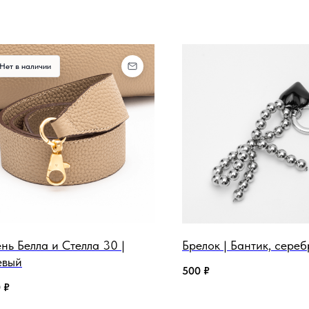
Нет в наличии
нь Белла и Стелла 30 |
Брелок | Бантик, сере
евый
500
₽
0
₽