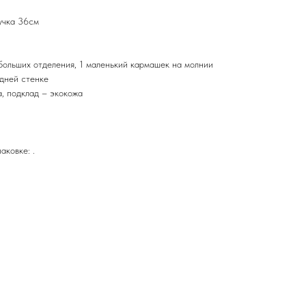
учка 36см
больших отделения, 1 маленький кармашек на молнии
адней стенке
, подклад – экокожа
аковке: .