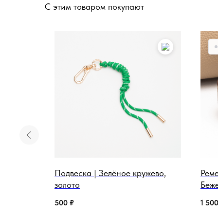
С этим товаром покупают
ево,
Подвеска | Зелёное кружево,
Реме
золото
Беж
500
₽
1 50