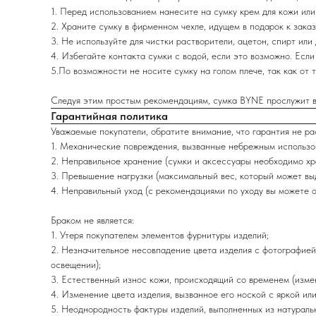
1. Перед использованием нанесите на сумку крем для кожи или
2. Храните сумку в фирменном чехле, идущем в подарок к заказ
3. Не используйте для чистки растворители, ацетон, спирт или 
4. Избегайте контакта сумки с водой, если это возможно. Есл
5.По возможности не носите сумку на голом плече, так как от 
Следуя этим простым рекомендациям, сумка BYNE прослужит ва
Гарантийная политика
Уважаемые покупатели, обратите внимание, что гарантия не р
1. Механические повреждения, вызванные небрежным использова
2. Неправильное хранение (сумки и аксессуары необходимо хра
3. Превышение нагрузки (максимальный вес, который может выд
4. Неправильный уход (с рекомендациями по уходу вы можете о
Браком не является:
1. Утеря покупателем элементов фурнитуры изделий;
2. Незначительное несовпадение цвета изделия с фотографией 
освещении);
3. Естественный износ кожи, происходящий со временем (изме
4. Изменение цвета изделия, вызванное его ноской с яркой ил
5. Неоднородность фактуры изделий, выполненных из натураль