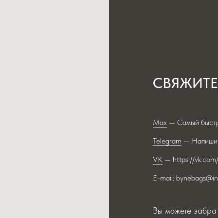
СВЯЖИТЕ
Max
— Самый быстр
Telegram
— Напишит
VK
— https://vk.com
E-mail: bynebags@in
Вы можете забрат