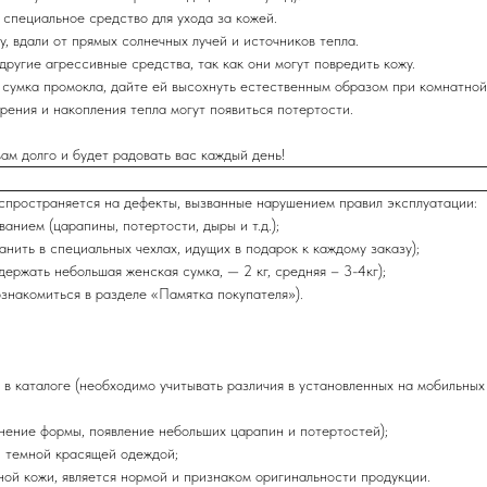
 специальное средство для ухода за кожей.
у, вдали от прямых солнечных лучей и источников тепла.
другие агрессивные средства, так как они могут повредить кожу.
и сумка промокла, дайте ей высохнуть естественным образом при комнатной
трения и накопления тепла могут появиться потертости.
м долго и будет радовать вас каждый день!
аспространяется на дефекты, вызванные нарушением правил эксплуатации:
нием (царапины, потертости, дыры и т.д.);
нить в специальных чехлах, идущих в подарок к каждому заказу);
ержать небольшая женская сумка, — 2 кг, средняя – 3-4кг);
знакомиться в разделе «Памятка покупателя»).
в каталоге (необходимо учитывать различия в установленных на мобильных
нение формы, появление небольших царапин и потертостей);
и темной красящей одеждой;
ной кожи, является нормой и признаком оригинальности продукции.