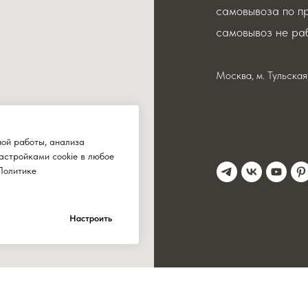
самовывоза по п
самовывоз не раб
Москва, м. Тульска
ной работы, анализа
астройками cookie в любое
Политике
Настроить