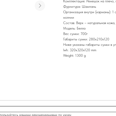
Комплектация: Ремешок на плечо, 
Фурнитура: Шампань
Организация внутри (карманы): 1 
молнии
Состав: Верх – натуральная кожа,
Модель: Белла
Вес сумки: 700г
Габариты сумки: 280х210х120
Ниже указаны габариты сумки в уп
lwh: 320x320x120 mm
Weight: 1300 g
пользуйтесь нашими рекомендациями по уходу.