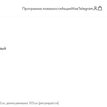
Программа лояльности
Акции
Max
Telegram
вый
2см, длина ремешка 105см (регулируется)