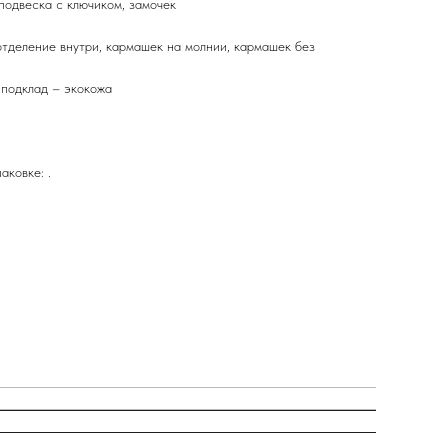
подвеска с ключиком, замочек
отделение внутри, кармашек на молнии, кармашек без
 подклад – экокожа
аковке: .