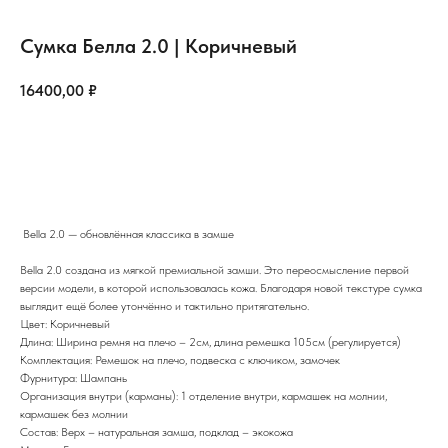
Сумка Белла 2.0 | Коричневый
16400,00
₽
Добавить в корзину
Bella 2.0 — обновлённая классика в замше
Bella 2.0 создана из мягкой премиальной замши. Это переосмысление первой
версии модели, в которой использовалась кожа. Благодаря новой текстуре сумка
выглядит ещё более утончённо и тактильно притягательно.
Цвет: Коричневый
Длина: Ширина ремня на плечо – 2см, длина ремешка 105см (регулируется)
Комплектация: Ремешок на плечо, подвеска с ключиком, замочек
Фурнитура: Шампань
Организация внутри (карманы): 1 отделение внутри, кармашек на молнии,
кармашек без молнии
Состав: Верх – натуральная замша, подклад – экокожа