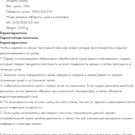
Модель: Белла
Вес сумки: 700г
Габариты сумки: 280х120х210
Ниже указаны габариты сумки в упаковке: .
lwh: 320x320x120 mm
Weight: 1200 g
Характеристики
Гарантийная политика
Характеристики
Чтобы изделие из замши прослужило вам как можно дольше, воспользуйтесь нашими
рекомендациями по уходу.
1. Перед использованием обязательно обработайте сумку водоотталкивающим спреем,
который следует аккуратно распылить на всю поверхность замши, а затем просушить в
течение суток.
2. Храните сумку в фирменном чехле, идущем в подарок к заказу, вдали от прямых
солнечных лучей и источников тепла.
3. Избегайте контакта сумки с водой, если это возможно. Если сумка промокла, дайте ей
высохнуть естественным образом при комнатной температуре, а затем обновите
водоотталкивающий слой.
4. По возможности не носите сумку на голом плече, так как от трения и накопления тепла
могут появиться потертости.
5. Если сумка испачкалась, ее следует очистить специальной щеткой, однако
пользоваться ей нужно крайне деликатно и мягко, так как сильное расчесывание сможет
навредить структуре замши.
Следуя этим простым рекомендациям, сумка Bаguette bag прослужит вам долго и будет