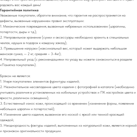
радовать вас каждый день!
Гарантийная политика
Уважаемые покупатели, обратите внимание, что гарантия не распространяется на
дефекты, вызванные нарушением правил эксплуатации:
1. Механические повреждения, вызванные небрежным использованием (царапины,
потертости, дыры и т.д.);
2. Неправильное хранение (сумки и аксессуары необходимо хранить в специальных
чехлах, идущих в подарок к каждому заказу);
3. Превышение нагрузки (максимальный вес, который может выдержать небольшая
женская сумка, — 2 кг, средняя – 3-4кг);
4. Неправильный уход (с рекомендациями по уходу вы можете ознакомиться в разделе
«Памятка покупателя»).
Браком не является:
1. Утеря покупателем элементов фурнитуры изделий;
2. Незначительное несовпадение цвета изделия с фотографией в каталоге (необходимо
учитывать различия в установленных на мобильных устройствах и ПК настройках цвета и
яркости, различном освещении);
3. Естественный износ кожи, происходящий со временем (изменение формы, появление
небольших царапин и потертостей);
4. Изменение цвета изделия, вызванное его ноской с яркой или темной красящей
одеждой;
5. Неоднородность фактуры изделий, выполненных из натуральной кожи, является нормой
и признаком оригинальности продукции.