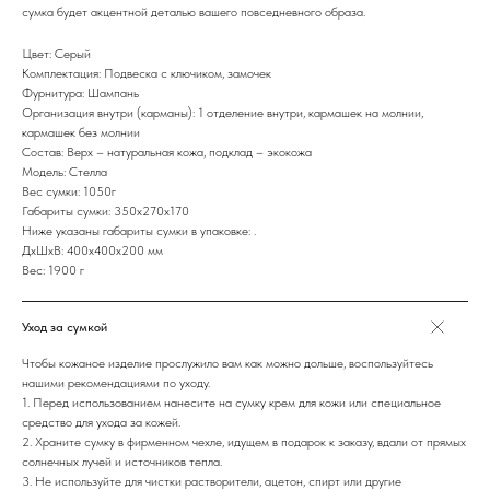
сумка будет акцентной деталью вашего повседневного образа.
Цвет: Серый
Комплектация: Подвеска с ключиком, замочек
Фурнитура: Шампань
Организация внутри (карманы): 1 отделение внутри, кармашек на молнии,
кармашек без молнии
Состав: Верх – натуральная кожа, подклад – экокожа
Модель: Стелла
Вес сумки: 1050г
Габариты сумки: 350х270х170
Ниже указаны габариты сумки в упаковке: .
ДxШxВ: 400x400x200 мм
Вес: 1900 г
Уход за сумкой
Чтобы кожаное изделие прослужило вам как можно дольше, воспользуйтесь
нашими рекомендациями по уходу.
1. Перед использованием нанесите на сумку крем для кожи или специальное
средство для ухода за кожей.
2. Храните сумку в фирменном чехле, идущем в подарок к заказу, вдали от прямых
солнечных лучей и источников тепла.
3. Не используйте для чистки растворители, ацетон, спирт или другие