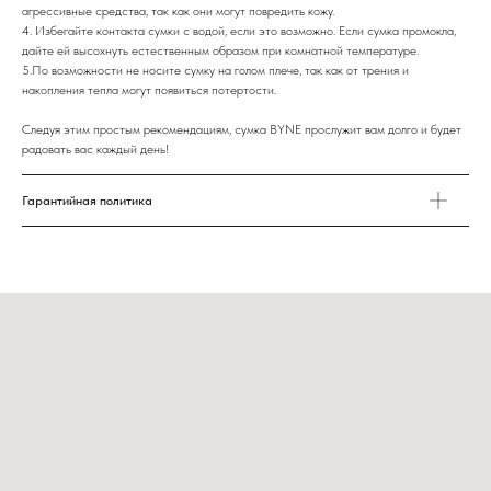
агрессивные средства, так как они могут повредить кожу.
4. Избегайте контакта сумки с водой, если это возможно. Если сумка промокла,
дайте ей высохнуть естественным образом при комнатной температуре.
5.По возможности не носите сумку на голом плече, так как от трения и
накопления тепла могут появиться потертости.
Следуя этим простым рекомендациям, сумка BYNE прослужит вам долго и будет
радовать вас каждый день!
Гарантийная политика